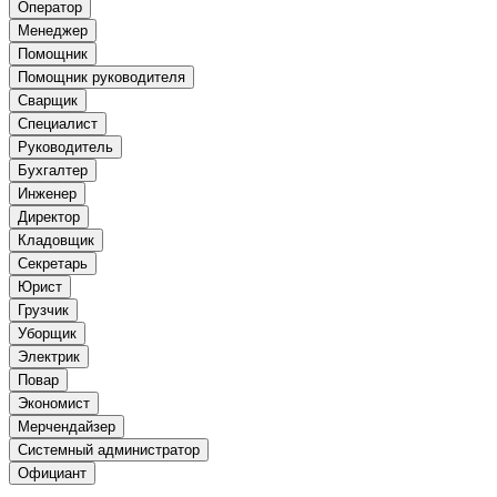
Оператор
Менеджер
Помощник
Помощник руководителя
Сварщик
Специалист
Руководитель
Бухгалтер
Инженер
Директор
Кладовщик
Секретарь
Юрист
Грузчик
Уборщик
Электрик
Повар
Экономист
Мерчендайзер
Системный администратор
Официант